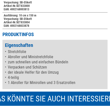
Verpackung: SB-Etikett
Artikel-Nr.SET833800
EAN: 4002168003813
Ausführung: 10 cm x 150 m
Verpackung: SB-Etikett
Artikel-Nr.SET833804
EAN: 4002168833878
PRODUKTINFOS
Eigenschaften
Stretchfolie
Abroller und Ministretchfolie
zum schnellen und einfachen Bündeln
Verpacken und Schützen
der ideale Helfer für den Umzug
4-teilig
1 Abroller für Minirollen und 3 Ersatzrollen
S KÖNNTE SIE AUCH INTERESSIE