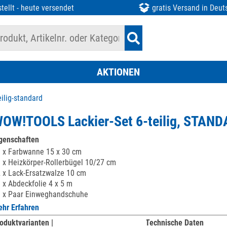
tellt - heute versendet
gratis Versand in Deut
AKTIONEN
ilig-standard
OW!TOOLS Lackier-Set 6-teilig, STAN
genschaften
 x Farbwanne 15 x 30 cm
 x Heizkörper-Rollerbügel 10/27 cm
 x Lack-Ersatzwalze 10 cm
 x Abdeckfolie 4 x 5 m
 x Paar Einweghandschuhe
hr Erfahren
oduktvarianten |
Technische Daten