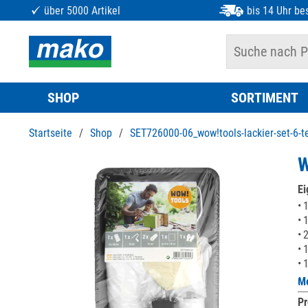
über 5000 Artikel
bis 14 Uhr bes
SHOP
SORTIMENT
Startseite
/
Shop
/
SET726000-06_wow!tools-lackier-set-6-te
W
Ei
1
1
2
1
1
Me
Pr