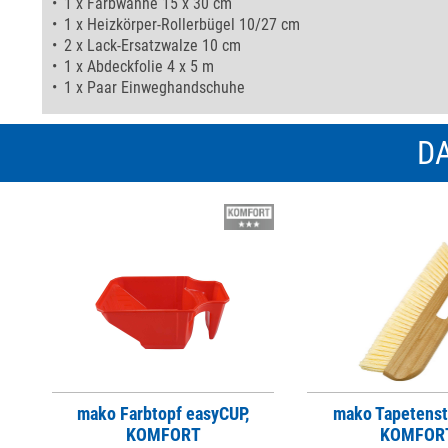
1 x Farbwanne 15 x 30 cm
1 x Heizkörper-Rollerbügel 10/27 cm
2 x Lack-Ersatzwalze 10 cm
1 x Abdeckfolie 4 x 5 m
1 x Paar Einweghandschuhe
DA
mako Farbtopf easyCUP,
mako Tapetenst
KOMFORT
KOMFOR