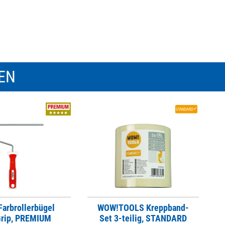
REN
arbrollerbügel
WOW!TOOLS Kreppband-
Grip, PREMIUM
Set 3-teilig, STANDARD