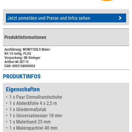
Jetzt anmelden und Preise und Infos sehen
Produktinformationen
Ausführung: WOW!TOOLS Maler-
Kit 15-teilig, PLUS
Verpackung: SB-Einleger
Artikel-Nr.SET15
EAN: 4002168000454
PRODUKTINFOS
Eigenschaften
1 x Paar Einmalhandschuhe
1 x Abdeckfolie 4 x 2,5 m
1 x Gliedermaßstab
1 x Universalmesser 18 mm
1 x Malerband 25 mm
1 x Malerspachtel 40 mm