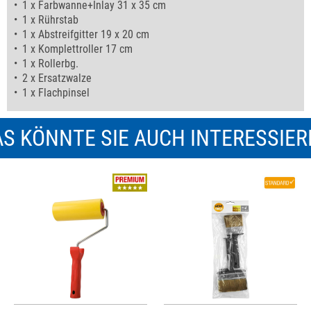
1 x Farbwanne+Inlay 31 x 35 cm
1 x Rührstab
1 x Abstreifgitter 19 x 20 cm
1 x Komplettroller 17 cm
1 x Rollerbg.
2 x Ersatzwalze
1 x Flachpinsel
S KÖNNTE SIE AUCH INTERESSIE