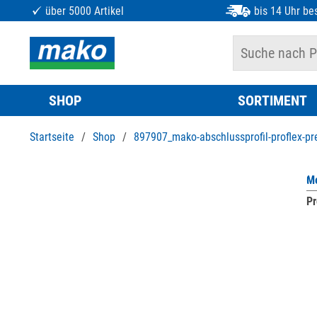
über 5000 Artikel
bis 14 Uhr bes
SHOP
SORTIMENT
Startseite
/
Shop
/
897907_mako-abschlussprofil-proflex-p
Me
Pr