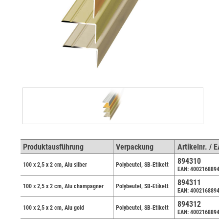
Produktausführung
Verpackung
Artikelnr. / 
894310
100 x 2,5 x 2 cm, Alu silber
Polybeutel, SB-Etikett
EAN: 400216889
894311
100 x 2,5 x 2 cm, Alu champagner
Polybeutel, SB-Etikett
EAN: 400216889
894312
100 x 2,5 x 2 cm, Alu gold
Polybeutel, SB-Etikett
EAN: 400216889