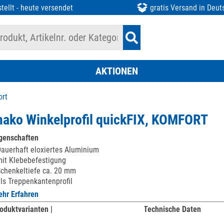
tellt - heute versendet
gratis Versand in Deut
AKTIONEN
ort
ako Winkelprofil quickFIX, KOMFORT
genschaften
auerhaft eloxiertes Aluminium
it Klebebefestigung
chenkeltiefe ca. 20 mm
ls Treppenkantenprofil
hr Erfahren
oduktvarianten |
Technische Daten