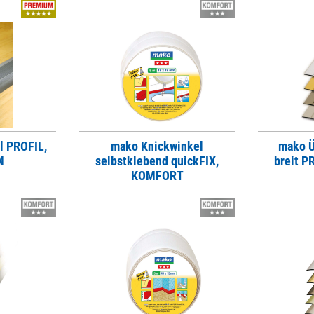
l PROFIL,
mako Knickwinkel
mako Ü
M
selbstklebend quickFIX,
breit 
KOMFORT