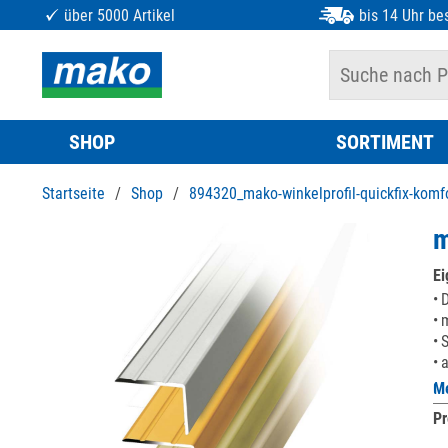
über 5000 Artikel
bis 14 Uhr bes
SHOP
SORTIMENT
Startseite
/
Shop
/
894320_mako-winkelprofil-quickfix-komf
m
Ei
D
m
S
a
Me
Pr