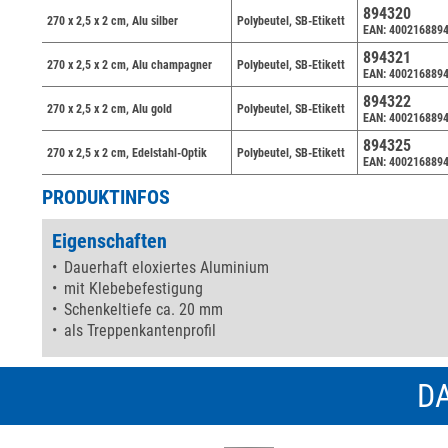
894320
270 x 2,5 x 2 cm, Alu silber
Polybeutel, SB-Etikett
EAN: 400216889
894321
270 x 2,5 x 2 cm, Alu champagner
Polybeutel, SB-Etikett
EAN: 400216889
894322
270 x 2,5 x 2 cm, Alu gold
Polybeutel, SB-Etikett
EAN: 400216889
894325
270 x 2,5 x 2 cm, Edelstahl-Optik
Polybeutel, SB-Etikett
EAN: 400216889
PRODUKTINFOS
Eigenschaften
Dauerhaft eloxiertes Aluminium
mit Klebebefestigung
Schenkeltiefe ca. 20 mm
als Treppenkantenprofil
DA