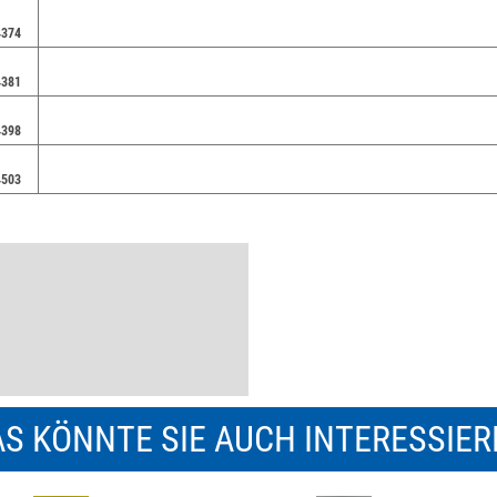
4374
4381
4398
4503
S KÖNNTE SIE AUCH INTERESSIE