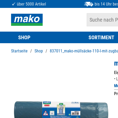
über 5000 Artikel
bis 14 Uhr bes
SHOP
SORTIMENT
Startseite
/
Shop
/
837011_mako-müllsäcke-110-l-mit-zugb
m
Ei
Me
Pr