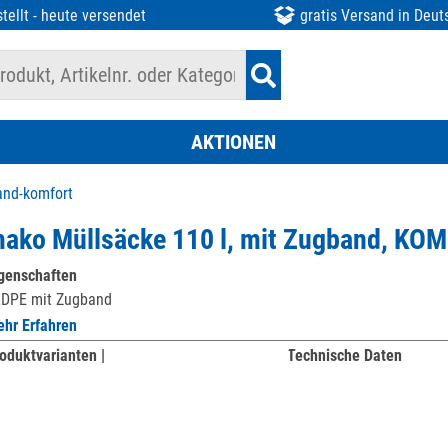
tellt - heute versendet
gratis Versand in Deut
AKTIONEN
and-komfort
ako Müllsäcke 110 l, mit Zugband, KO
genschaften
LDPE mit Zugband
hr Erfahren
oduktvarianten |
Technische Daten