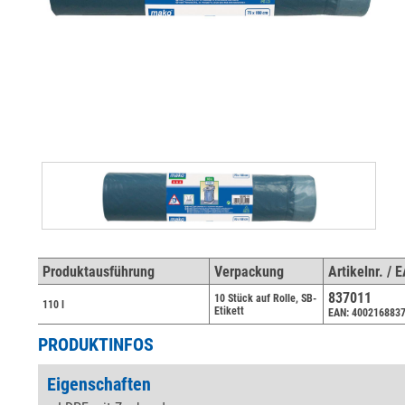
Produktausführung
Verpackung
Artikelnr. / 
837011
10 Stück auf Rolle, SB-
110 l
Etikett
EAN: 400216883
PRODUKTINFOS
Eigenschaften