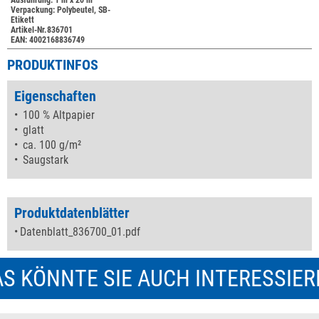
Ausführung: 1 m x 20 m
Verpackung: Polybeutel, SB-
Etikett
Artikel-Nr.836701
EAN: 4002168836749
PRODUKTINFOS
Eigenschaften
100 % Altpapier
glatt
ca. 100 g/m²
Saugstark
Produktdatenblätter
Datenblatt_836700_01.pdf
S KÖNNTE SIE AUCH INTERESSIE