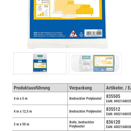
Produktausführung
Verpackung
Artikelnr. / 
835505
4 m x 5 m
Bedruckter Polybeutel
EAN: 400216883
835512
4 m x 12,5 m
Bedruckter Polybeutel
EAN: 400216883
836120
Rolle, bedruckter
2 m x 50 m
Polybeutel
EAN: 400216883