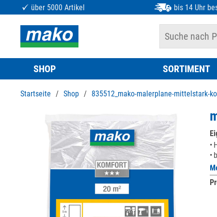
über 5000 Artikel
bis 14 Uhr bes
SHOP
SORTIMENT
Startseite
/
Shop
/
835512_mako-malerplane-mittelstark-ko
m
Ei
H
b
Me
Pr