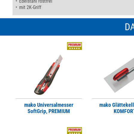
Edelstahl rostfrei
mit 2K-Griff
DA
mako Universalmesser
mako Glättekell
SoftGrip, PREMIUM
KOMFOR