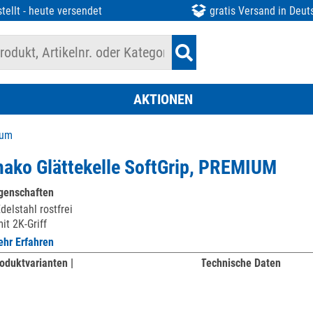
tellt - heute versendet
gratis Versand in Deut
AKTIONEN
ium
ako Glättekelle SoftGrip, PREMIUM
genschaften
delstahl rostfrei
it 2K-Griff
hr Erfahren
oduktvarianten |
Technische Daten