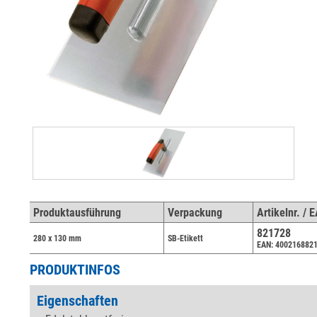
Produktausführung
Verpackung
Artikelnr. / 
821728
280 x 130 mm
SB-Etikett
EAN: 400216882
PRODUKTINFOS
Eigenschaften