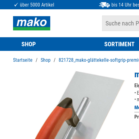
über 5000 Artikel
bis 14 Uhr bes
SHOP
SORTIMENT
Startseite
/
Shop
/
821728_mako-glättekelle-softgrip-prem
m
Ei
E
m
Me
Pr