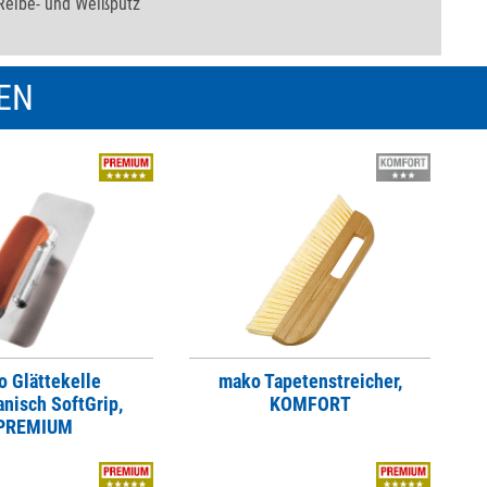
Reibe- und Weißputz
REN
 Glättekelle
mako Tapetenstreicher,
anisch SoftGrip,
KOMFORT
PREMIUM