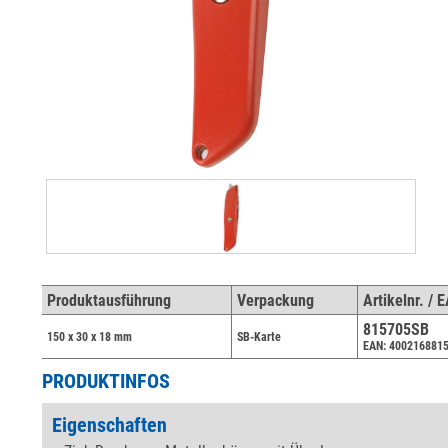
Produktausführung
Verpackung
Artikelnr. / 
815705SB
150 x 30 x 18 mm
SB-Karte
EAN: 400216881
PRODUKTINFOS
Eigenschaften