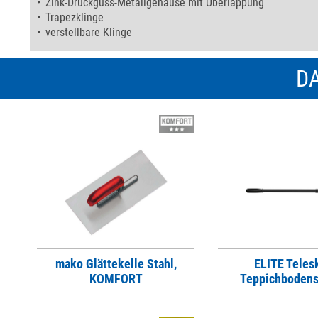
Zink-Druckguss-Metallgehäuse mit Überlappung
Trapezklinge
verstellbare Klinge
DA
mako Glättekelle Stahl,
ELITE Teles
KOMFORT
Teppichbodens