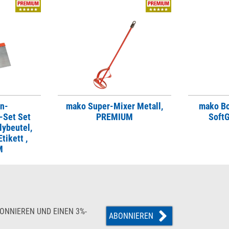
n-
mako Super-Mixer Metall,
mako B
-Set Set
PREMIUM
Soft
lybeutel,
tikett ,
M
ONNIEREN UND EINEN 3%-
ABONNIEREN