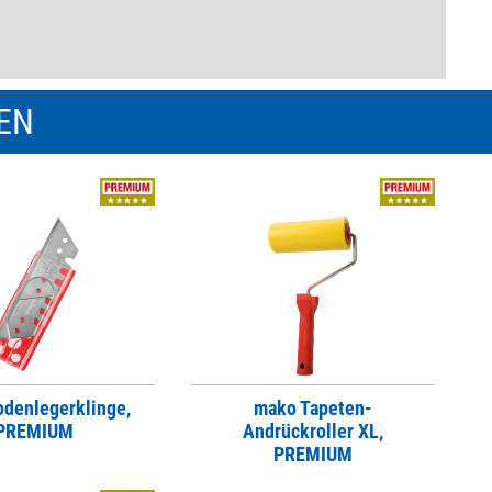
REN
denlegerklinge,
mako Tapeten-
PREMIUM
Andrückroller XL,
PREMIUM