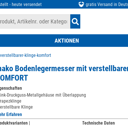
tellt - heute versendet
gratis Versand in Deut
AKTIONEN
rstellbarer-klinge-komfort
ako Bodenlegermesser mit verstellbarer
KOMFORT
genschaften
ink-Druckguss-Metallgehäuse mit Überlappung
rapezklinge
erstellbare Klinge
hr Erfahren
oduktvarianten |
Technische Daten