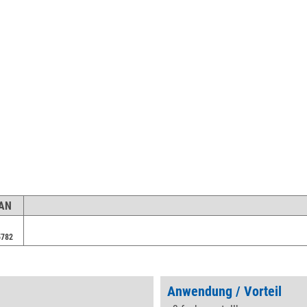
EAN
5782
Anwendung / Vorteil