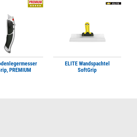
odenlegermesser
ELITE Wandspachtel
Grip, PREMIUM
SoftGrip