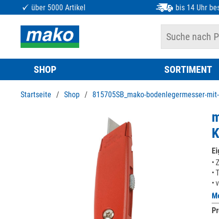
über 5000 Artikel
bis 14 Uhr bes
SHOP
SORTIMENT
Startseite
/
Shop
/
815705SB_mako-bodenlegermesser-mit-ve
m
Ei
Z
T
v
Me
Pr