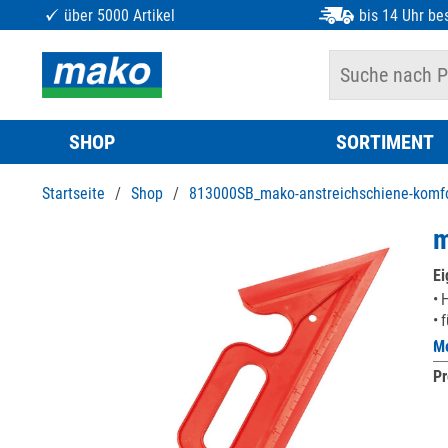
über 5000 Artikel
bis 14 Uhr bes
SHOP
SORTIMENT
Startseite
/
Shop
/
813000SB_mako-anstreichschiene-komf
m
Ei
H
f
Me
Pr