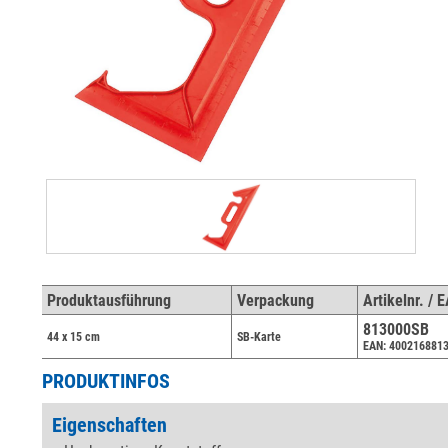
Produktausführung
Verpackung
Artikelnr. / 
813000SB
44 x 15 cm
SB-Karte
EAN: 400216881
PRODUKTINFOS
Eigenschaften