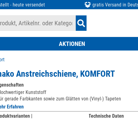
tellt - heute versendet
gratis Versand in Deut
AKTIONEN
ort
ako Anstreichschiene, KOMFORT
genschaften
ochwertiger Kunststoff
ür gerade Farbkanten sowie zum Glätten von (Vinyl-) Tapeten
hr Erfahren
oduktvarianten |
Technische Daten