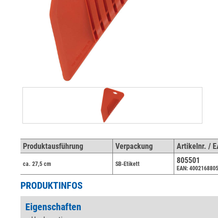
Produktausführung
Verpackung
Artikelnr. / 
805501
ca. 27,5 cm
SB-Etikett
EAN: 400216880
PRODUKTINFOS
Eigenschaften