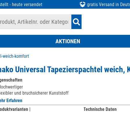
tellt - heute versendet
gratis Versand in Deut
AKTIONEN
l-weich-komfort
ako Universal Tapezierspachtel weich
genschaften
ochwertiger
lexibler und bruchsicherer Kunststoff
hr Erfahren
oduktvarianten |
Technische Daten