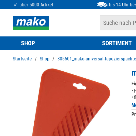
über 5000 Artikel
bis 14 Uhr bes
SHOP
SORTIMENT
Startseite
/
Shop
/
805501_mako-universal-tapezierspachte
m
Ei
H
f
Me
Pr