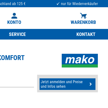
schland ab 125 €
nur für Wiederverkäufer
KONTO
WARENKORB
SERVICE
KONTAKT
, KOMFORT
Jetzt anmelden und Preise
und Infos sehen