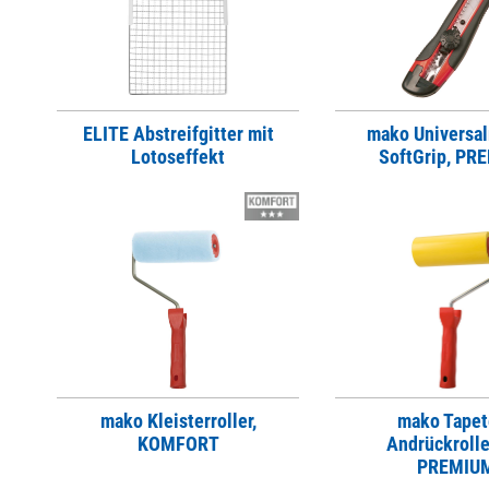
ELITE Abstreifgitter mit
mako Universa
Lotoseffekt
SoftGrip, PR
mako Kleisterroller,
mako Tapet
KOMFORT
Andrückrolle
PREMIU