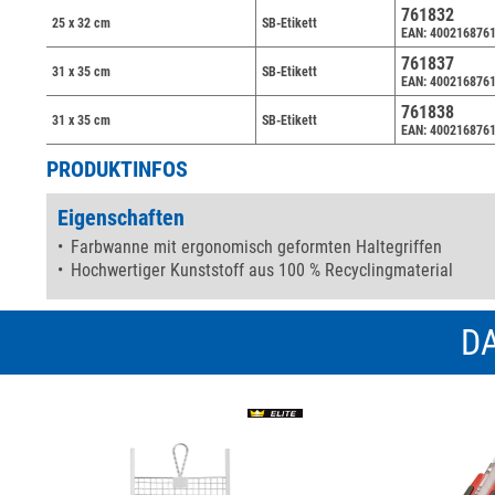
761832
25 x 32 cm
SB-Etikett
EAN: 400216876
761837
31 x 35 cm
SB-Etikett
EAN: 400216876
761838
31 x 35 cm
SB-Etikett
EAN: 400216876
PRODUKTINFOS
Eigenschaften
Farbwanne mit ergonomisch geformten Haltegriffen
Hochwertiger Kunststoff aus 100 % Recyclingmaterial
DA