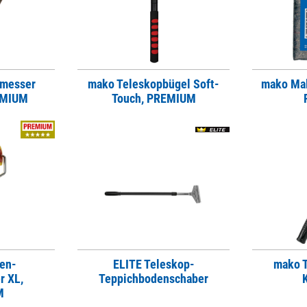
lmesser
mako Teleskopbügel Soft-
mako Mal
EMIUM
Touch, PREMIUM
en-
ELITE Teleskop-
mako T
r XL,
Teppichbodenschaber
M