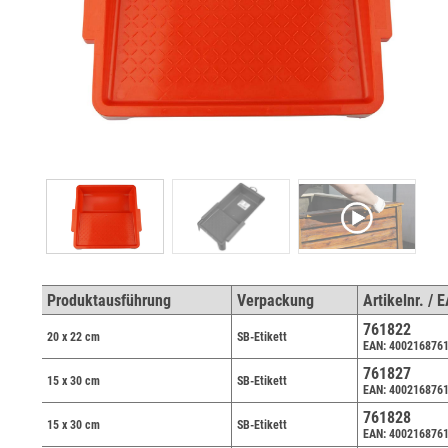
Produktausführung
Verpackung
Artikelnr. / 
761822
20 x 22 cm
SB-Etikett
EAN: 400216876
761827
15 x 30 cm
SB-Etikett
EAN: 400216876
761828
15 x 30 cm
SB-Etikett
EAN: 400216876