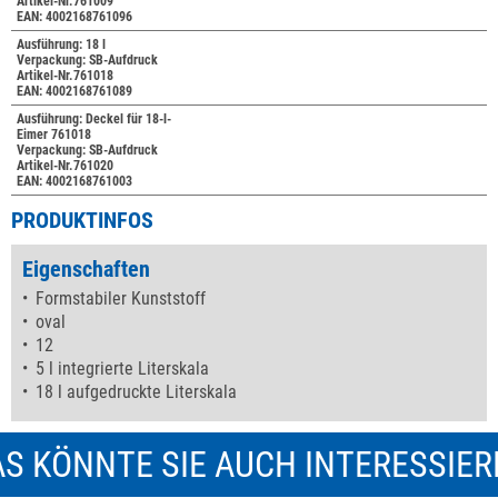
Artikel-Nr.761009
EAN: 4002168761096
Ausführung: 18 l
Verpackung: SB-Aufdruck
Artikel-Nr.761018
EAN: 4002168761089
Ausführung: Deckel für 18-l-
Eimer 761018
Verpackung: SB-Aufdruck
Artikel-Nr.761020
EAN: 4002168761003
PRODUKTINFOS
Eigenschaften
Formstabiler Kunststoff
oval
12
5 l integrierte Literskala
18 l aufgedruckte Literskala
S KÖNNTE SIE AUCH INTERESSIE