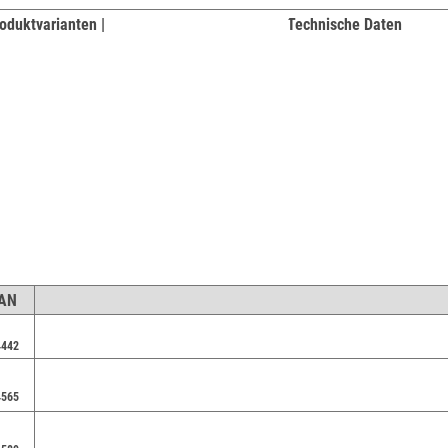
oduktvarianten |
Technische Daten
EAN
4442
4565