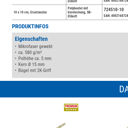
EAN: 400216872
Etikett
Polybeutel mit
724510-10
10 x 10 cm, Ersatzwalze
Eurolochung, SB-
EAN: 400216872
Etikett
PRODUKTINFOS
Eigenschaften
Mikrofaser gewebt
ca. 580 g/m²
Polhöhe ca. 5 mm
Kern Ø 15 mm
Bügel mit 2K-Griff
DA