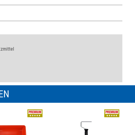
tzmittel
REN