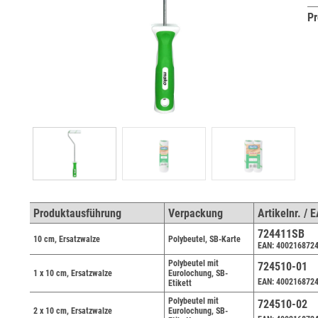
Pr
Produktausführung
Verpackung
Artikelnr. / 
724411SB
10 cm, Ersatzwalze
Polybeutel, SB-Karte
EAN: 400216872
Polybeutel mit
724510-01
1 x 10 cm, Ersatzwalze
Eurolochung, SB-
EAN: 400216872
Etikett
Polybeutel mit
724510-02
2 x 10 cm, Ersatzwalze
Eurolochung, SB-