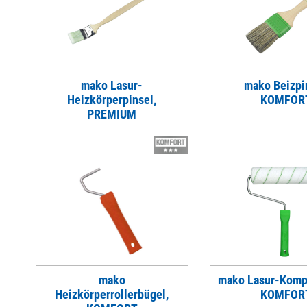
mako Lasur-
mako Beizpi
Heizkörperpinsel,
KOMFOR
PREMIUM
mako
mako Lasur-Kompl
Heizkörperrollerbügel,
KOMFOR