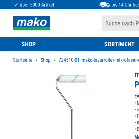
über 5000 Artikel
bis 14 Uhr bes
SHOP
SORTIMENT
Startseite
/
Shop
/
724510-01_mako-lasurroller-mikrofaser-
m
Ei
M
c
P
B
Me