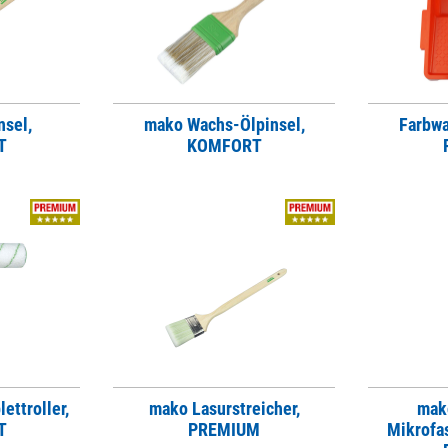
nsel,
mako Wachs-Ölpinsel,
Farbwa
T
KOMFORT
ettroller,
mako Lasurstreicher,
mako
T
PREMIUM
Mikrofas