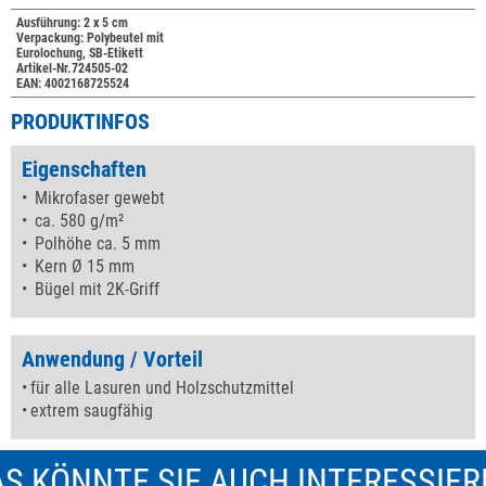
Ausführung: 2 x 5 cm
Verpackung: Polybeutel mit
Eurolochung, SB-Etikett
Artikel-Nr.724505-02
EAN: 4002168725524
PRODUKTINFOS
Eigenschaften
Mikrofaser gewebt
ca. 580 g/m²
Polhöhe ca. 5 mm
Kern Ø 15 mm
Bügel mit 2K-Griff
Anwendung / Vorteil
für alle Lasuren und Holzschutzmittel
extrem saugfähig
S KÖNNTE SIE AUCH INTERESSIE