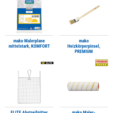
mako Malerplane
mako
mittelstark, KOMFORT
Heizkörperpinsel,
PREMIUM
ELITE Abstreifgitter
mako Maler-