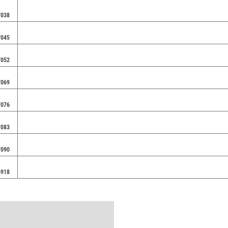
7038
7045
7052
7069
7076
7083
7090
6918