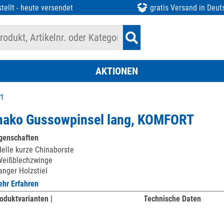
tellt - heute versendet
gratis Versand in Deut
AKTIONEN
t
ako Gussowpinsel lang, KOMFORT
genschaften
elle kurze Chinaborste
Weißblechzwinge
anger Holzstiel
hr Erfahren
oduktvarianten |
Technische Daten