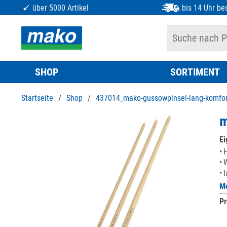
über 5000 Artikel
bis 14 Uhr bes
SHOP
SORTIMENT
Startseite
/
Shop
/
437014_mako-gussowpinsel-lang-komfor
m
Ei
H
l
Me
Pr