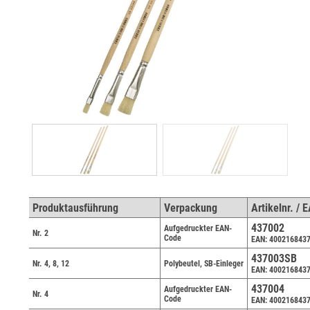
Produktausführung
Verpackung
Artikelnr. / 
437002
Aufgedruckter EAN-
Nr. 2
Code
EAN: 400216843
437003SB
Nr. 4, 8, 12
Polybeutel, SB-Einleger
EAN: 400216843
437004
Aufgedruckter EAN-
Nr. 4
Code
EAN: 400216843