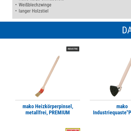
Weißblechzwinge
langer Holzstiel
DA
mako Heizkörperpinsel,
mako
metallfrei, PREMIUM
Industriequaste