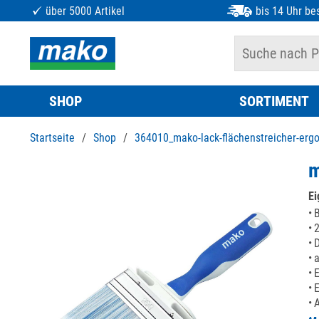
über 5000 Artikel
bis 14 Uhr bes
SHOP
SORTIMENT
Startseite
/
Shop
/
364010_mako-lack-flächenstreicher-erg
m
Ei
B
2
D
a
E
E
A