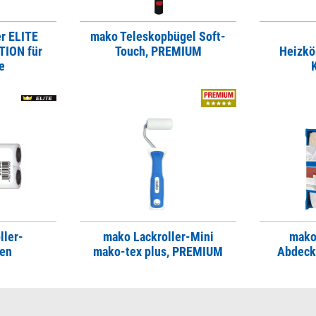
er ELITE
mako Teleskopbügel Soft-
ION für
Touch, PREMIUM
Heizkö
e
ller-
mako Lackroller-Mini
mako
zen
mako-tex plus, PREMIUM
Abdeck