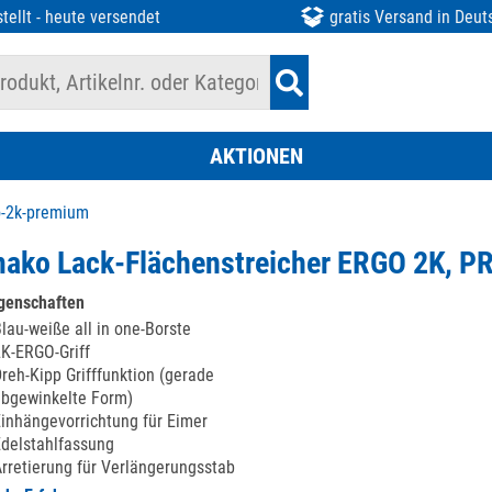
tellt - heute versendet
gratis Versand in Deut
AKTIONEN
o-2k-premium
ako Lack-Flächenstreicher ERGO 2K, 
genschaften
lau-weiße all in one-Borste
K-ERGO-Griff
reh-Kipp Grifffunktion (gerade
bgewinkelte Form)
inhängevorrichtung für Eimer
delstahlfassung
rretierung für Verlängerungsstab