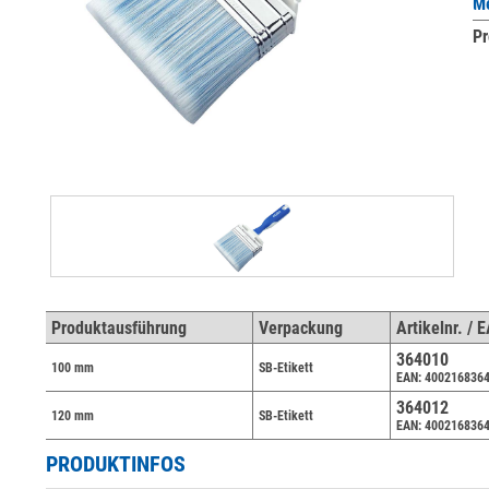
Me
Pr
Produktausführung
Verpackung
Artikelnr. / 
364010
100 mm
SB-Etikett
EAN: 400216836
364012
120 mm
SB-Etikett
EAN: 400216836
PRODUKTINFOS