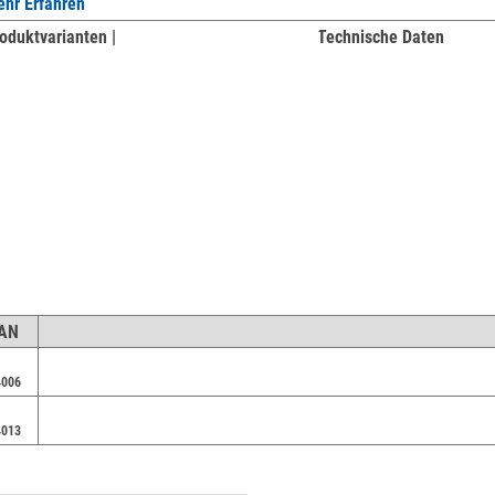
hr Erfahren
oduktvarianten |
Technische Daten
EAN
4006
4013