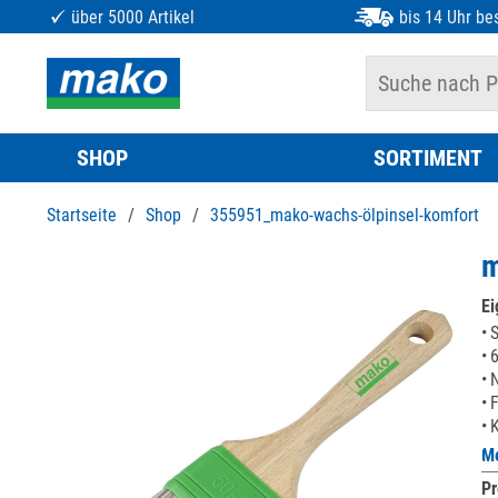
über 5000 Artikel
bis 14 Uhr bes
SHOP
SORTIMENT
Startseite
/
Shop
/
355951_mako-wachs-ölpinsel-komfort
m
Ei
S
6
N
F
K
Me
Pr