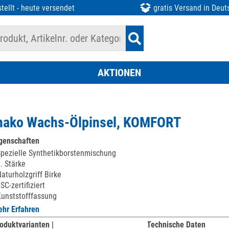
tellt - heute versendet
gratis Versand in Deut
AKTIONEN
ako Wachs-Ölpinsel, KOMFORT
genschaften
pezielle Synthetikborstenmischung
. Stärke
aturholzgriff Birke
SC-zertifiziert
unststofffassung
hr Erfahren
oduktvarianten |
Technische Daten