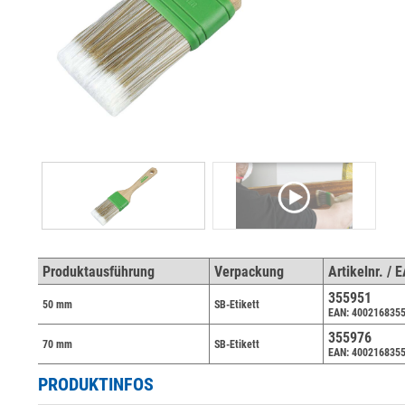
Produktausführung
Verpackung
Artikelnr. / 
355951
50 mm
SB-Etikett
EAN: 400216835
355976
70 mm
SB-Etikett
EAN: 400216835
PRODUKTINFOS