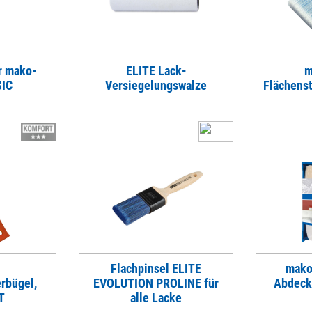
r mako-
ELITE Lack-
m
SIC
Versiegelungswalze
Flächens
Flachpinsel ELITE
mako
rbügel,
EVOLUTION PROLINE für
Abdeck
T
alle Lacke