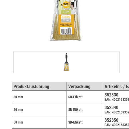
Produktausführung
Verpackung
Artikelnr. / 
352330
30 mm
SB-Etikett
EAN: 400216835
352340
40 mm
SB-Etikett
EAN: 400216835
352350
50 mm
SB-Etikett
EAN: 400216835