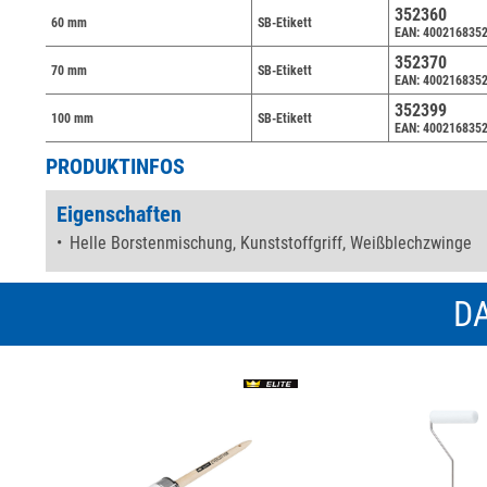
352360
60 mm
SB-Etikett
EAN: 400216835
352370
70 mm
SB-Etikett
EAN: 400216835
352399
100 mm
SB-Etikett
EAN: 400216835
PRODUKTINFOS
Eigenschaften
Helle Borstenmischung, Kunststoffgriff, Weißblechzwinge
DA