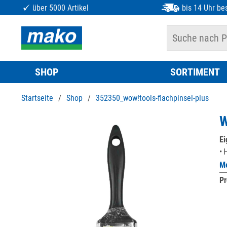
über 5000 Artikel
bis 14 Uhr bes
SHOP
SORTIMENT
Startseite
/
Shop
/
352350_wow!tools-flachpinsel-plus
W
Ei
H
Me
Pr