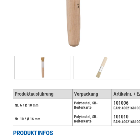
Produktausführung
Verpackung
Artikelnr. / 
101006
Polybeutel, SB-
Nr. 6 / Ø 10 mm
Reiterkarte
EAN: 400216810
101010
Polybeutel, SB-
Nr. 10 / Ø 16 mm
Reiterkarte
EAN: 400216810
PRODUKTINFOS