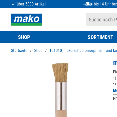
über 5000 Artikel
bis 14 Uhr bes
SHOP
SORTIMENT
Startseite
/
Shop
/
101010_mako-schablonierpinsel-rund-ko
m
Ei
H
r
Me
Pr